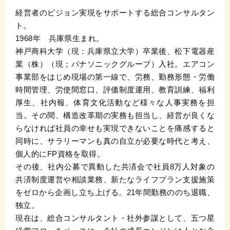
経営者のビジョン実現をサポートする総合コンサルタン
ト。
1968年 兵庫県生まれ。
神戸商科大学（現：兵庫県立大学）卒業後、松下電器産
業（株）（現；パナソニックグループ）入社。エアコン
事業部をはじめ現場の第一線で、労務、勤務形態・労働
時間管理、労使間窓口、評価制度運用、教育訓練、福利
厚生、社内報、体育文化活動など様々な人事実務を担
当。その間、構造改革期の実務も担当し、経営が良くな
らなければ社員の幸せも実現できないことを痛感すると
同時に、サラリーマンも真の自立が必要な時代と考え、
個人的にFP資格を取得。
その後、社内公募で異動した共済会で社員8万人対象の
共済制度運営や相談業務、新たなライフプラン支援施策
をゼロから企画し立ち上げる。21年間勤務ののち退職、
独立。
現在は、総合コンサルタント・社外参謀として、五つ星